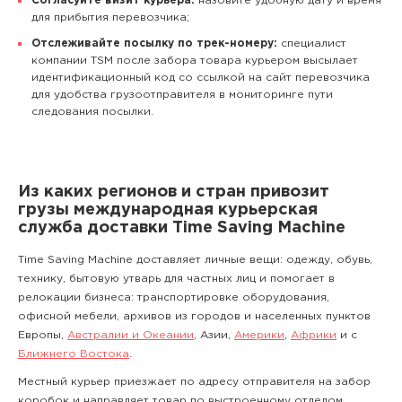
Согласуйте визит курьера:
назовите удобную дату и время
для прибытия перевозчика;
Отслеживайте посылку по трек-номеру:
специалист
компании TSM после забора товара курьером высылает
идентификационный код со ссылкой на сайт перевозчика
для удобства грузоотправителя в мониторинге пути
следования посылки.
Из каких регионов и стран привозит
грузы международная курьерская
служба доставки Time Saving Machine
Time Saving Machine доставляет личные вещи: одежду, обувь,
технику, бытовую утварь для частных лиц и помогает в
релокации бизнеса: транспортировке оборудования,
офисной мебели, архивов из городов и населенных пунктов
Европы,
Австралии и Океании
, Азии,
Америки
,
Африки
и с
Ближнего Востока
.
Местный курьер приезжает по адресу отправителя на забор
коробок и направляет товар по выстроенному отделом