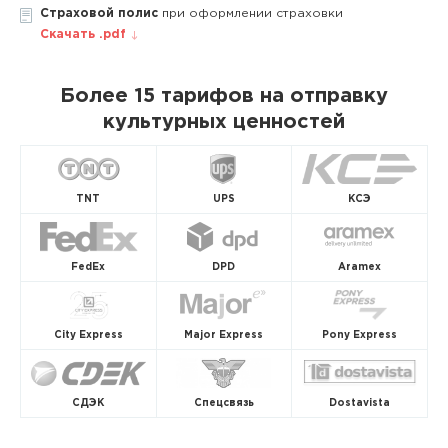
Страховой полис
при оформлении страховки
Скачать .pdf
Более 15 тарифов на отправку
культурных ценностей
TNT
UPS
КСЭ
FedEx
DPD
Aramex
City Express
Major Express
Pony Express
СДЭК
Спецсвязь
Dostavista