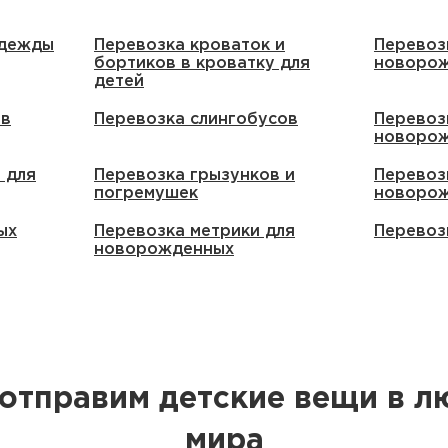
одежды
Перевозка кроваток и
Перевоз
бортиков в кроватку для
новоро
детей
ов
Перевозка слингобусов
Перевоз
новоро
 для
Перевозка грызунков и
Перевоз
погремушек
новоро
ых
Перевозка метрики для
Перевоз
новорожденных
 отправим детские вещи в л
мира