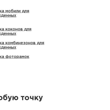
ка мобили для
жденных
ка коконов для
жденных
ка комбинезонов для
жденных
ка фоторамок
юбую точку