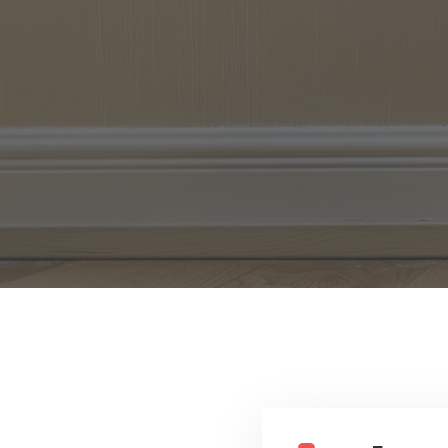
Логистические услуги для музеев
Перевозка культурных ценностей