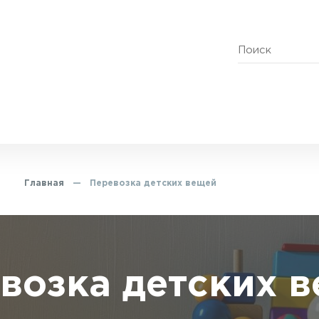
Главная
—
Перевозка детских вещей
возка детских 