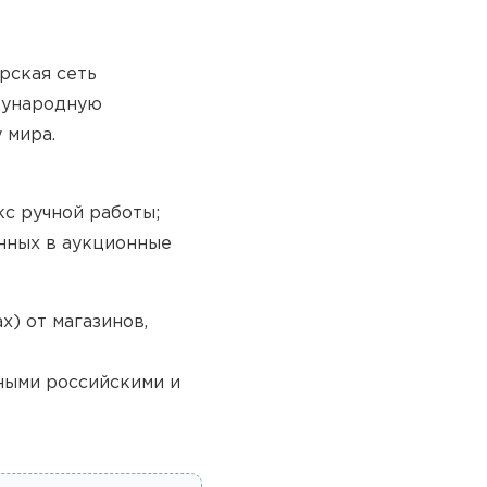
рская сеть
дународную
 мира.
кс ручной работы;
енных в аукционные
х) от магазинов,
ными российскими и