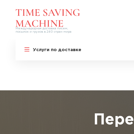
Международная доставка писем,
посылок и грузов в 240 стран мира
Перевозка личных вещей
Услуги по доставке
Перевозка скульптур
Перевозка картин
Перевозка антиквариата и антикварной
мебели
Перевозка кукол и игрушек
Перевозка детских вещей
Переезды и релокация
Пере
Оформление документов на вывоз
Упаковка предметов искусства